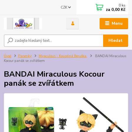
0
ks
CZK
za
0,00 Kč
Menu
Hledat
Úvod
Panenky
Miraculous - Kouzelná Beruška
BANDAI Miraculous
Kocour panák se zvířátkem
BANDAI Miraculous Kocour
panák se zvířátkem