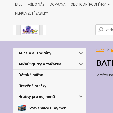
Blog
VŠE O NÁS
DOPRAVA
OBCHODNÍ PODMÍNKY
NEPŘEVZETÍ ZÁSILKY
Úvod
M
Auta a autodráhy
BAT
Akční figurky a zvířátka
Dětské nářadí
V této ka
Dřevěné hračky
Hračky pro nejmenší
Stavebnice Playmobil