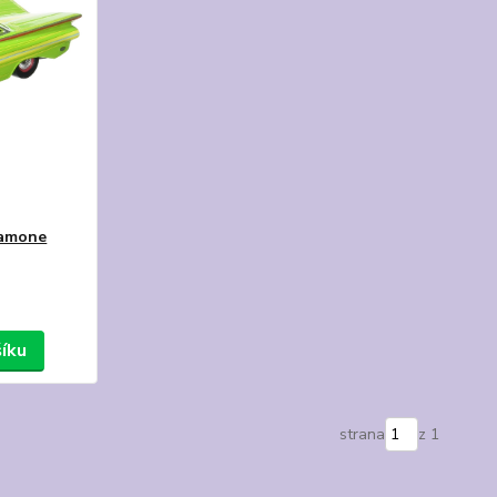
Ramone
šíku
strana
z 1