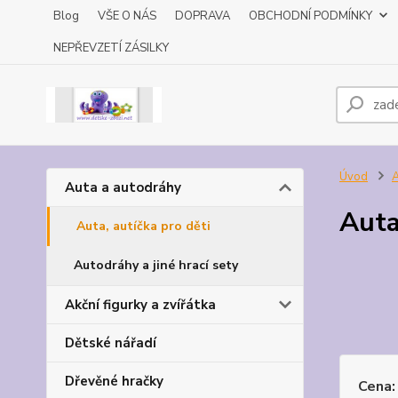
Blog
VŠE O NÁS
DOPRAVA
OBCHODNÍ PODMÍNKY
NEPŘEVZETÍ ZÁSILKY
Úvod
A
Auta a autodráhy
Auta
Auta, autíčka pro děti
Autodráhy a jiné hrací sety
Akční figurky a zvířátka
Dětské nářadí
Dřevěné hračky
Cena: