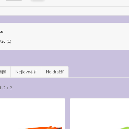
ce
tel
(1)
jší
Nejlevnější
Nejdražší
1-2 z 2