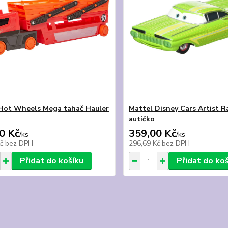
Hot Wheels Mega tahač Hauler
Mattel Disney Cars Artist 
autíčko
0 Kč
359,00 Kč
/
ks
/
ks
Kč
bez DPH
296,69 Kč
bez DPH
Přidat do košíku
Přidat do ko