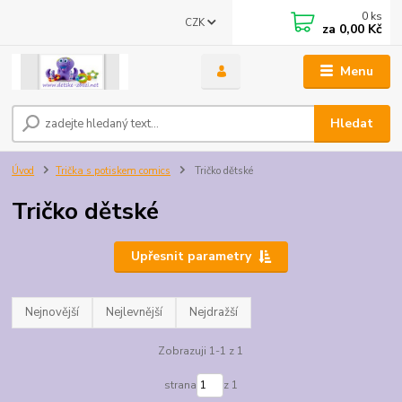
0
ks
CZK
za
0,00 Kč
Menu
Hledat
Úvod
Trička s potiskem comics
Tričko dětské
Tričko dětské
Upřesnit parametry
Nejnovější
Nejlevnější
Nejdražší
Zobrazuji 1-1 z 1
strana
z 1