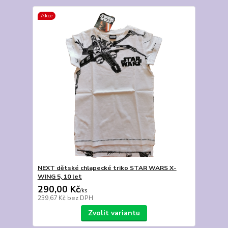
Akce
NEXT dětské chlapecké triko STAR WARS X-
WING 5, 10 let
290,00 Kč
/
ks
239,67 Kč
bez DPH
Zvolit variantu