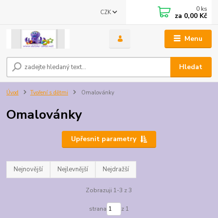
0
ks
CZK
za
0,00 Kč
Menu
Hledat
Úvod
Tvoření s dětmi
Omalovánky
Omalovánky
Upřesnit parametry
Nejnovější
Nejlevnější
Nejdražší
Zobrazuji 1-3 z 3
strana
z 1