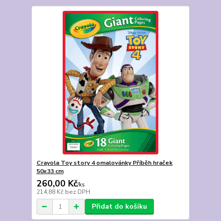
Crayola Toy story 4 omalovánky Příběh hraček
50x33 cm
260,00 Kč
/
ks
214,88 Kč
bez DPH
Přidat do košíku