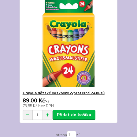
Crayola dětské voskovky vypratelné 24 kusů
89,00 Kč
/
ks
73,55 Kč
bez DPH
Přidat do košíku
strana
z 1