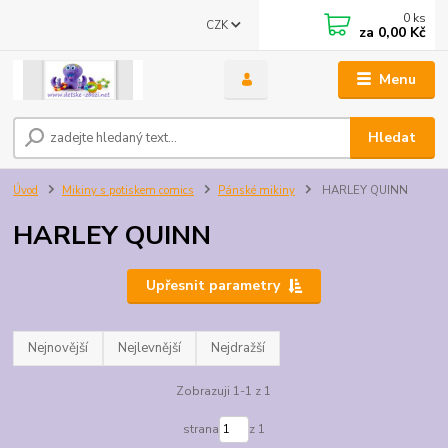
0
ks
CZK
za
0,00 Kč
Menu
Hledat
Úvod
Mikiny s potiskem comics
Pánské mikiny
HARLEY QUINN
HARLEY QUINN
Upřesnit parametry
Nejnovější
Nejlevnější
Nejdražší
Zobrazuji 1-1 z 1
strana
z 1