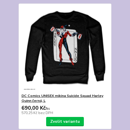
DC Comics UNISEX mikina Suicide Squad Harley
Quinn černá, L
690,00 Kč
/
ks
570,25 Kč
bez DPH
Zvolit variantu