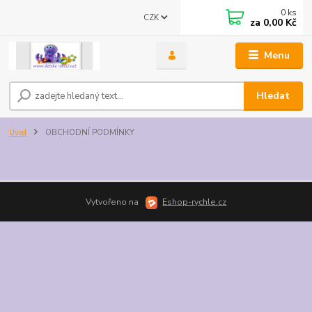
0
ks
CZK
za
0,00 Kč
Menu
Hledat
Úvod
OBCHODNÍ PODMÍNKY
Vytvořeno na
Eshop-rychle.cz