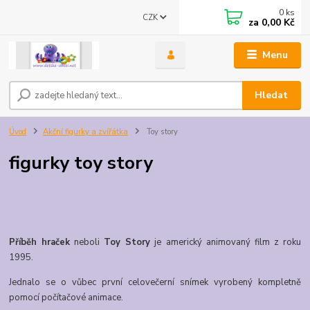
0
ks
CZK
za
0,00 Kč
Menu
Hledat
Úvod
Akční figurky a zvířátka
Toy story
figurky toy story
Příběh hraček
neboli
Toy Story
je americký animovaný film z roku
1995.
Jednalo se o vůbec první celovečerní snímek vyrobený kompletně
pomocí počítačové animace.