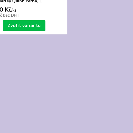
arley Quinn černá, L
0 Kč
/
ks
Kč
bez DPH
Zvolit variantu