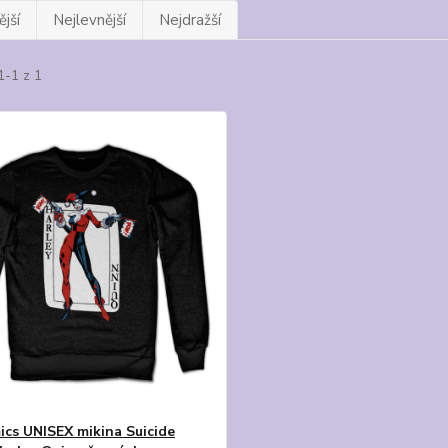
jší
Nejlevnější
Nejdražší
1-1 z 1
cs UNISEX mikina Suicide