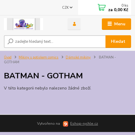
0
ks
CZK
za
0,00 Kč
Menu
Hledat
Úvod
Mikiny s potiskem comics
Dámské mikiny
BATMAN -
GOTHAM
BATMAN - GOTHAM
V této kategorii nebylo nalezeno žádné zboží.
Vytvořeno na
Eshop-rychle.cz