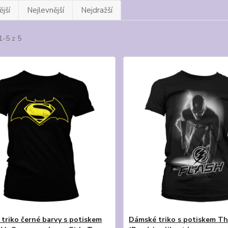
jší
Nejlevnější
Nejdražší
1-5 z 5
triko černé barvy s potiskem
Dámské triko s potiskem Th