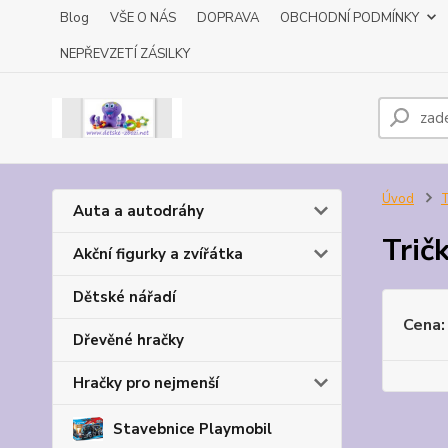
Blog
VŠE O NÁS
DOPRAVA
OBCHODNÍ PODMÍNKY
NEPŘEVZETÍ ZÁSILKY
Úvod
T
Auta a autodráhy
Trič
Akční figurky a zvířátka
Dětské nářadí
Cena:
Dřevěné hračky
Hračky pro nejmenší
Stavebnice Playmobil