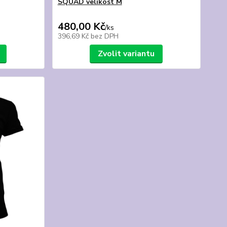
SQUAD velikost M
480,00 Kč
/
ks
396,69 Kč
bez DPH
Zvolit variantu