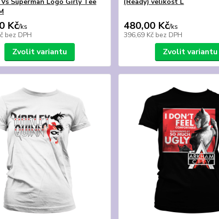
Vs Superman Logo Girly Tee
(Ready) velikost L
 M
0 Kč
480,00 Kč
/
ks
/
ks
Kč
bez DPH
396,69 Kč
bez DPH
Zvolit variantu
Zvolit variantu