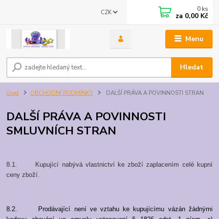
0
ks
CZK
za
0,00 Kč
Menu
Hledat
Úvod
OBCHODNÍ PODMÍNKY
DALŠÍ PRÁVA A POVINNOSTI STRAN
DALŠÍ PRÁVA A POVINNOSTI
SMLUVNÍCH STRAN
8.1. Kupující nabývá vlastnictví ke zboží zaplacením celé kupní
ceny zboží.
8.2. Prodávající není ve vztahu ke kupujícímu vázán žádnými