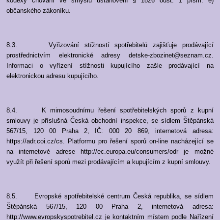
kodexy chování ve smyslu ustanovení § 1826 odst. 1 písm. e)
občanského zákoníku.
8.3. Vyřizování stížností spotřebitelů zajišťuje prodávající
prostřednictvím elektronické adresy detske-zbozinet@seznam.cz.
Informaci o vyřízení stížnosti kupujícího zašle prodávající na
elektronickou adresu kupujícího.
8.4. K mimosoudnímu řešení spotřebitelských sporů z kupní
smlouvy je příslušná Česká obchodní inspekce, se sídlem Štěpánská
567/15, 120 00 Praha 2, IČ: 000 20 869, internetová adresa:
https://adr.coi.cz/cs. Platformu pro řešení sporů on-line nacházející se
na internetové adrese http://ec.europa.eu/consumers/odr je možné
využít při řešení sporů mezi prodávajícím a kupujícím z kupní smlouvy.
8.5. Evropské spotřebitelské centrum Česká republika, se sídlem
Štěpánská 567/15, 120 00 Praha 2, internetová adresa:
http://www.evropskyspotrebitel.cz je kontaktním místem podle Nařízení