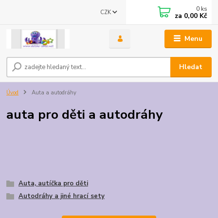
0
ks
CZK
za
0,00 Kč
Menu
Hledat
Úvod
Auta a autodráhy
auta pro děti a autodráhy
Auta, autíčka pro děti
Autodráhy a jiné hrací sety