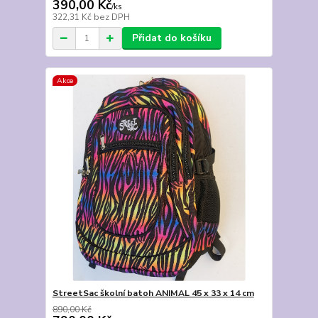
390,00 Kč
/
ks
322,31 Kč
bez DPH
Přidat do košíku
Akce
StreetSac školní batoh ANIMAL 45 x 33 x 14 cm
890,00 Kč