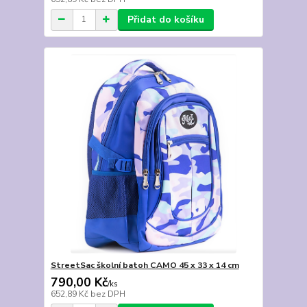
Přidat do košíku
StreetSac školní batoh CAMO 45 x 33 x 14 cm
790,00 Kč
/
ks
652,89 Kč
bez DPH