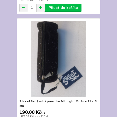
Přidat do košíku
StreetSac školní pouzdro Midnight Ombre 21 x 8
cm
190,00 Kč
/
ks
157,02 Kč
bez DPH