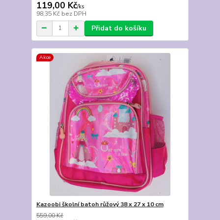
119,00 Kč
/
ks
98,35 Kč
bez DPH
Přidat do košíku
Akce
Kazoobi školní batoh růžový 38 x 27 x 10 cm
559,00 Kč