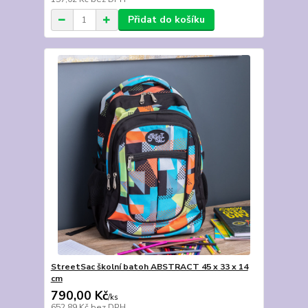
Přidat do košíku
StreetSac školní batoh ABSTRACT 45 x 33 x 14
cm
790,00 Kč
/
ks
652,89 Kč
bez DPH