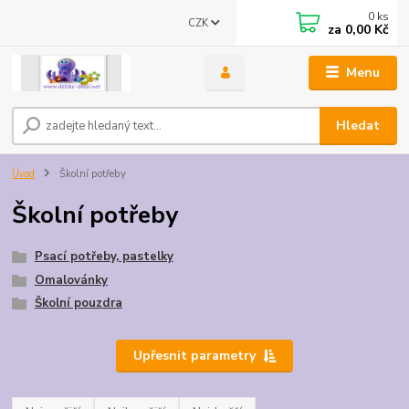
0
ks
CZK
za
0,00 Kč
Menu
Hledat
Úvod
Školní potřeby
Školní potřeby
Psací potřeby, pastelky
Omalovánky
Školní pouzdra
Upřesnit parametry