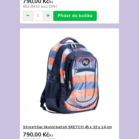
790,00 Kč
/
ks
652,89 Kč
bez DPH
Přidat do košíku
StreetSac školní batoh SKETCH 45 x 33 x 14 cm
790,00 Kč
/
ks