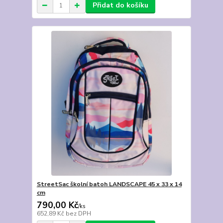
Přidat do košíku
StreetSac školní batoh LANDSCAPE 45 x 33 x 14
cm
790,00 Kč
/
ks
652,89 Kč
bez DPH