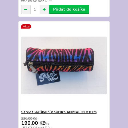
652,89 Kč
bez DPH
Přidat do košíku
Akce
StreetSac školní pouzdro ANIMAL 21 x 8 cm
230,00 Kč
190,00 Kč
/
ks
157,02 Kč
bez DPH