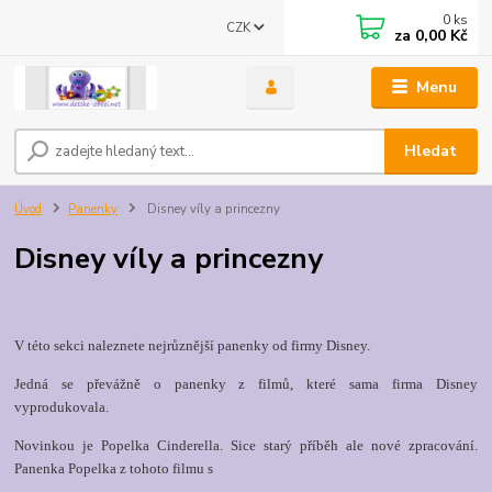
0
ks
CZK
za
0,00 Kč
Menu
Hledat
Úvod
Panenky
Disney víly a princezny
Disney víly a princezny
V této sekci naleznete nejrůznější panenky od firmy Disney.
Jedná se převážně o panenky z filmů, které sama firma Disney
vyprodukovala.
Novinkou je Popelka Cinderella.
Sice starý příběh ale nové zpracování.
Panenka Popelka z tohoto filmu s