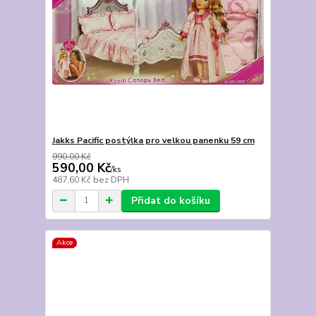
Jakks Pacific postýlka pro velkou panenku 59 cm
990,00 Kč
590,00 Kč
/
ks
487,60 Kč
bez DPH
Přidat do košíku
Akce