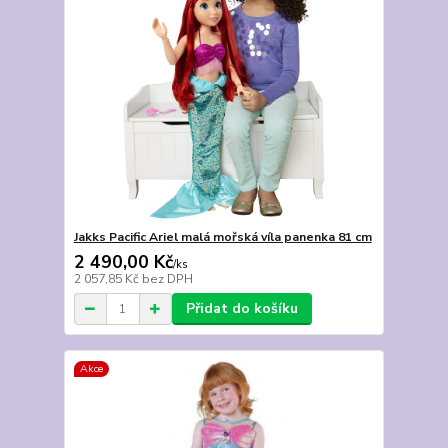
Jakks Pacific Ariel malá mořská víla panenka 81 cm
2 490,00 Kč
/
ks
2 057,85 Kč
bez DPH
Přidat do košíku
Akce