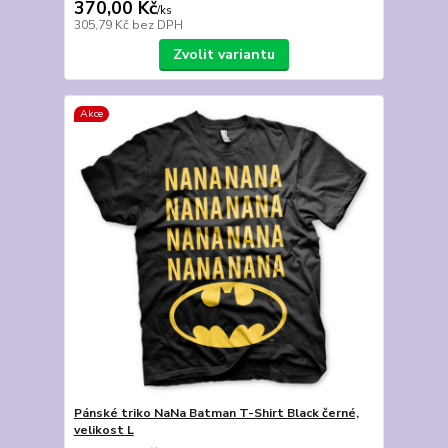
370,00 Kč
/
ks
305,79 Kč
bez DPH
Zvolit variantu
Akce
Pánské triko NaNa Batman T-Shirt Black černé,
velikost L