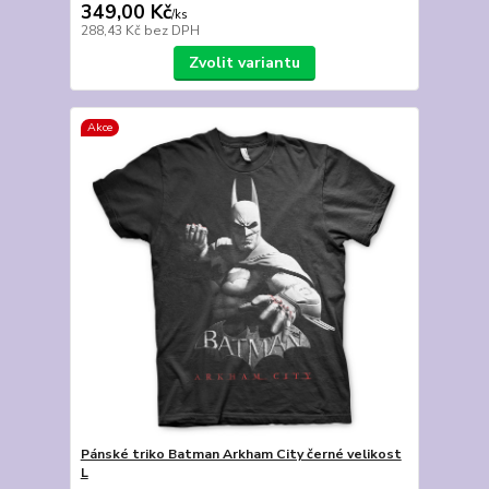
349,00 Kč
/
ks
288,43 Kč
bez DPH
Zvolit variantu
Akce
Pánské triko Batman Arkham City černé velikost
L