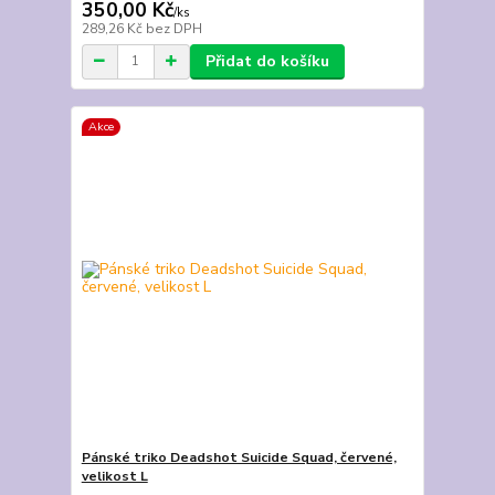
350,00 Kč
/
ks
289,26 Kč
bez DPH
Přidat do košíku
Akce
Pánské triko Deadshot Suicide Squad, červené,
velikost L