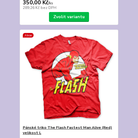
350,00 Kč
/
ks
289,26 Kč
bez DPH
Zvolit variantu
Akce
Pánské triko The Flash Fastest Man Alive (Red)
velikost L