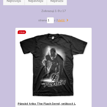
Nejnovější
Nejlevnější
Nejdražší
Zobrazuji 1-9 z 17
strana
z 2
další
Akce
Pánské triko The Flash černé, velikost L