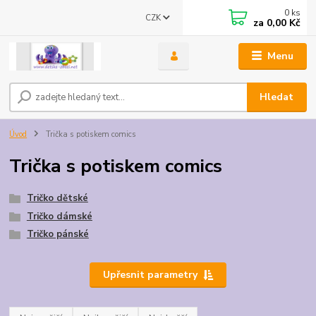
0
ks
CZK
za
0,00 Kč
Menu
Hledat
Úvod
Trička s potiskem comics
Trička s potiskem comics
Tričko dětské
Tričko dámské
Tričko pánské
Upřesnit parametry