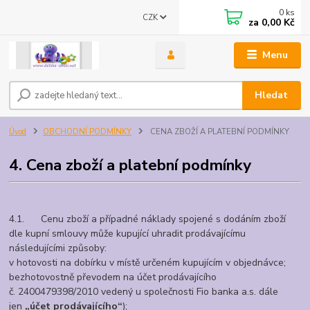
0
ks
CZK
za
0,00 Kč
Menu
Hledat
Úvod
OBCHODNÍ PODMÍNKY
CENA ZBOŽÍ A PLATEBNÍ PODMÍNKY
4. Cena zboží a platební podmínky
4.1. Cenu zboží a případné náklady spojené s dodáním zboží
dle kupní smlouvy může kupující uhradit prodávajícímu
následujícími způsoby:
v hotovosti na dobírku v místě určeném kupujícím v objednávce;
bezhotovostně převodem na účet prodávajícího
č. 2400479398/2010 vedený u společnosti Fio banka a.s. dále
jen
„účet prodávajícího“
);