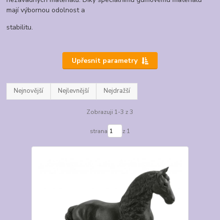
mají výbornou odolnost a
stabilitu.
Upřesnit parametry
Nejnovější
Nejlevnější
Nejdražší
Zobrazuji 1-3 z 3
strana
z 1