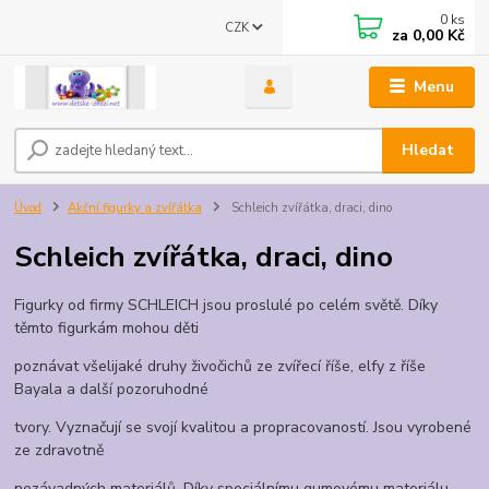
0
ks
CZK
za
0,00 Kč
Menu
Hledat
Úvod
Akční figurky a zvířátka
Schleich zvířátka, draci, dino
Schleich zvířátka, draci, dino
Figurky od firmy SCHLEICH jsou proslulé po celém světě. Díky
těmto figurkám mohou děti
poznávat všelijaké druhy živočichů ze zvířecí říše, elfy z říše
Bayala a další pozoruhodné
tvory. Vyznačují se svojí kvalitou a propracovaností. Jsou vyrobené
ze zdravotně
nezávadných materiálů. Díky speciálnímu gumovému materiálu