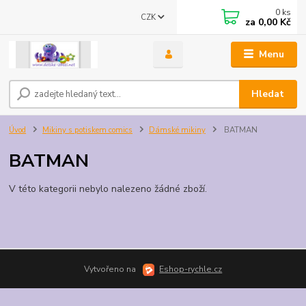
0
ks
CZK
za
0,00 Kč
Menu
Hledat
Úvod
Mikiny s potiskem comics
Dámské mikiny
BATMAN
BATMAN
V této kategorii nebylo nalezeno žádné zboží.
Vytvořeno na
Eshop-rychle.cz