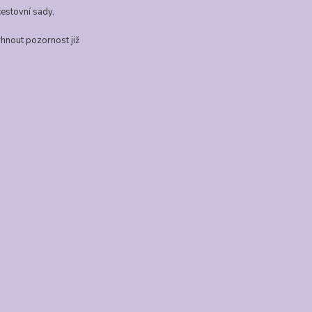
cestovní sady,
rhnout pozornost již