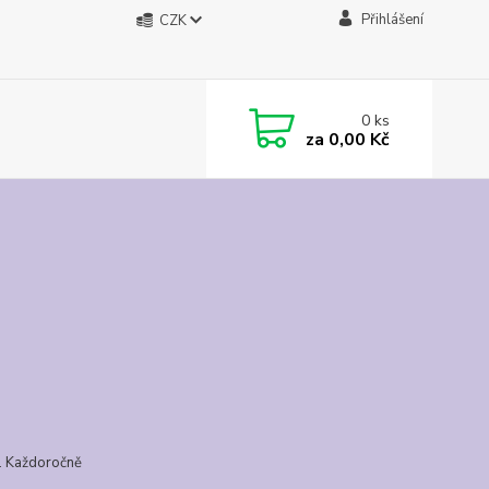
Přihlášení
CZK
0
ks
za
0,00 Kč
m. Každoročně