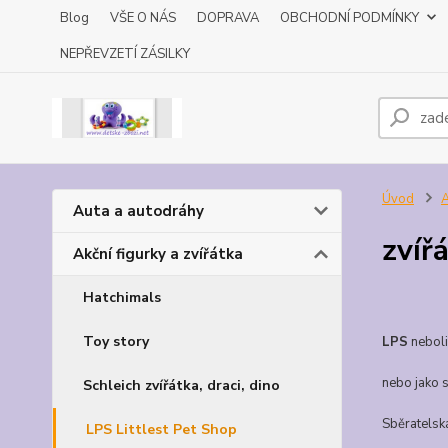
Blog
VŠE O NÁS
DOPRAVA
OBCHODNÍ PODMÍNKY
NEPŘEVZETÍ ZÁSILKY
Úvod
A
Auta a autodráhy
zvíř
Akční figurky a zvířátka
Hatchimals
Toy story
LPS
nebol
nebo jako 
Schleich zvířátka, draci, dino
Sběratelská
LPS Littlest Pet Shop