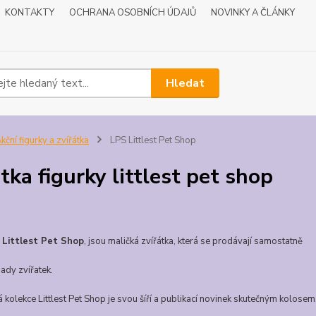
KONTAKTY
OCHRANA OSOBNÍCH ÚDAJŮ
NOVINKY A ČLÁNKY
Hledat
kční figurky a zvířátka
LPS Littlest Pet Shop
átka figurky littlest pet shop
i
Littlest Pet Shop
, jsou maličká zvířátka, která se prodávají samostatně
sady
zvířatek.
 kolekce Littlest Pet Shop je svou šíří a publikací novinek skutečným kolose