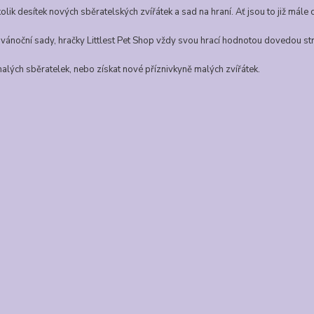
olik desítek nových sběratelských zvířátek a sad na hraní. Ať jsou to již mále 
vánoční sady, hračky Littlest Pet Shop vždy svou hrací hodnotou dovedou st
alých sběratelek, nebo získat nové příznivkyně malých zvířátek.