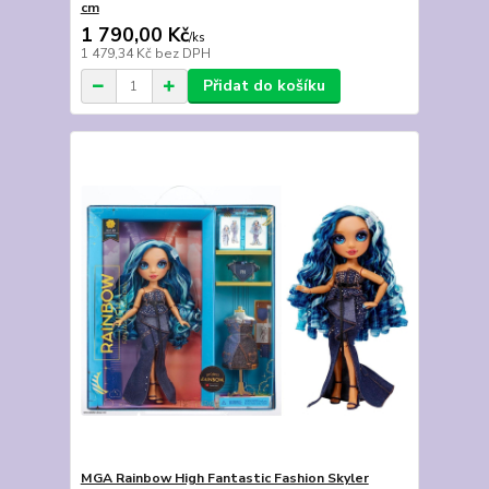
cm
1 790,00 Kč
/
ks
1 479,34 Kč
bez DPH
Přidat do košíku
MGA Rainbow High Fantastic Fashion Skyler