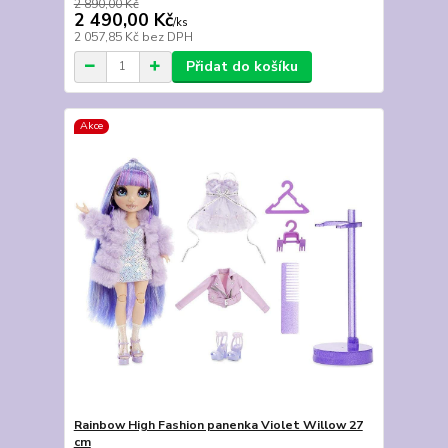
2 890,00 Kč
2 490,00 Kč
/
ks
2 057,85 Kč
bez DPH
Přidat do košíku
Akce
Rainbow High Fashion panenka Violet Willow 27
cm