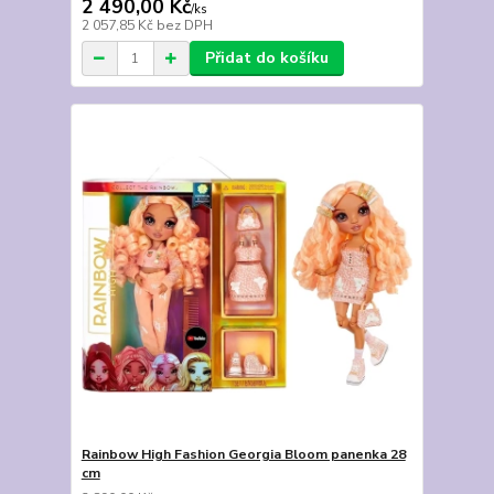
2 490,00 Kč
/
ks
2 057,85 Kč
bez DPH
Přidat do košíku
Rainbow High Fashion Georgia Bloom panenka 28
cm