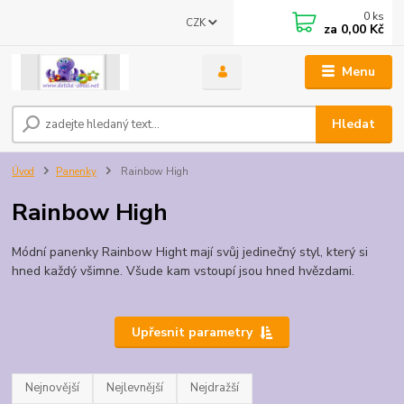
0
ks
CZK
za
0,00 Kč
Menu
Hledat
Úvod
Panenky
Rainbow High
Rainbow High
Módní panenky Rainbow Hight mají svůj jedinečný styl, který si
hned každý všimne. Všude kam vstoupí jsou hned hvězdami.
Upřesnit parametry
Nejnovější
Nejlevnější
Nejdražší