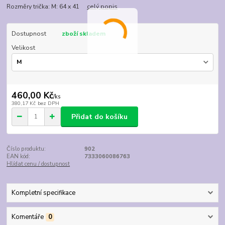
Rozměry trička: M: 64 x 41
celý popis
Dostupnost
zboží skladem
Velikost
460,00 Kč
/
ks
380,17 Kč
bez DPH
Přidat do košíku
Číslo produktu:
902
EAN kód:
7333060086763
Hlídat cenu / dostupnost
Kompletní specifikace
Komentáře
0