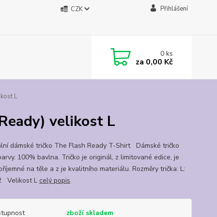
Přihlášení
CZK
0
ks
za
0,00 Kč
kost L
Ready) velikost L
ální dámské tričko The Flash Ready T-Shirt Dámské tričko
arvy. 100% bavlna. Tričko je originál, z limitované edice, je
příjemné na těle a z je kvalitního materiálu. Rozměry trička: L:
2 Velikost L
celý popis
tupnost
zboží skladem