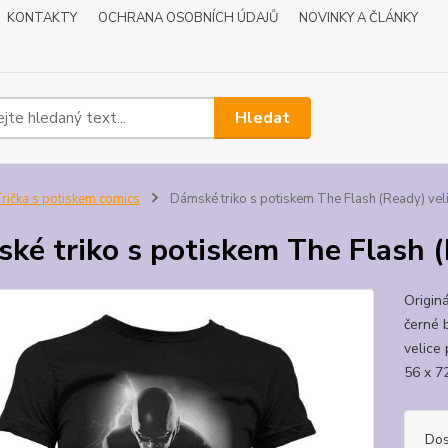
KONTAKTY
OCHRANA OSOBNÍCH ÚDAJŮ
NOVINKY A ČLÁNKY
Hledat
rička s potiskem comics
Dámské triko s potiskem The Flash (Ready) veli
ké triko s potiskem The Flash (
Origin
černé b
velice 
56 x 7
Dos