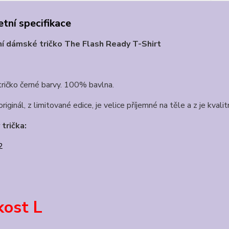
tní specifikace
ní dámské tričko The Flash Ready T-Shirt
ričko černé barvy. 100% bavlna.
originál, z limitované edice, je velice příjemné na těle a z je kvali
trička:
2
kost L