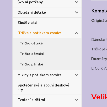
Školní potřeby
Komple
Oblečení dětské
Originál
Zboží v akci
Trička s potiskem comics
Dámské t
Tričko dětské
Tričko je 
Tričko dámské
Rozměry 
Tričko pánské
L: 56 x 7
Mikiny s potiskem comics
Společenské a stolní deskové
hry
Veli
Tvoření s dětmi