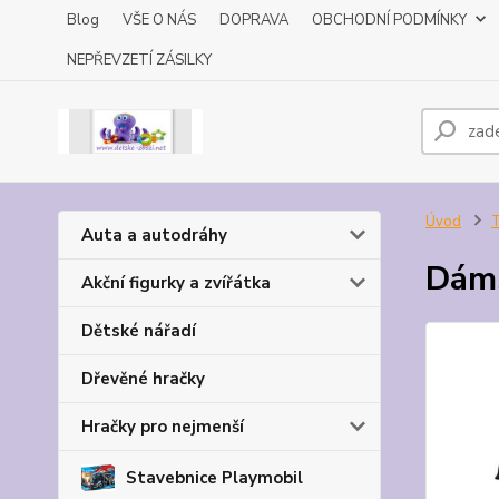
Blog
VŠE O NÁS
DOPRAVA
OBCHODNÍ PODMÍNKY
NEPŘEVZETÍ ZÁSILKY
Úvod
T
Auta a autodráhy
Dáms
Akční figurky a zvířátka
Dětské nářadí
Dřevěné hračky
Hračky pro nejmenší
Stavebnice Playmobil