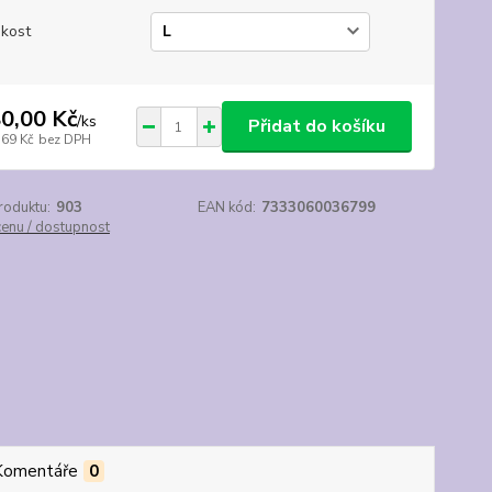
ikost
0,00 Kč
/
ks
Přidat do košíku
,69 Kč
bez DPH
roduktu:
903
EAN kód:
7333060036799
cenu / dostupnost
Komentáře
0