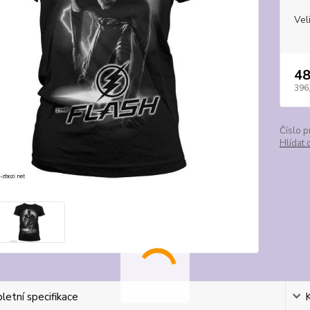
Vel
48
396
Číslo p
Hlídat 
etní specifikace