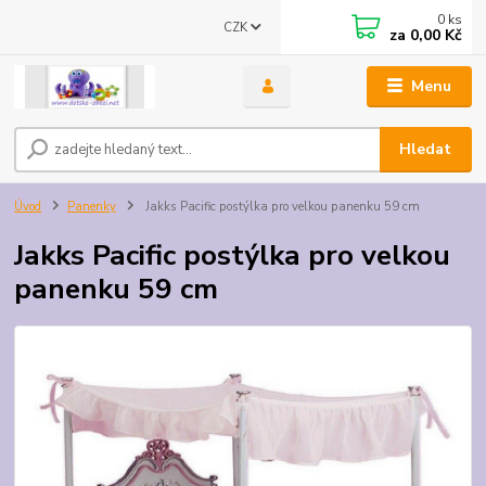
0
ks
CZK
za
0,00 Kč
Menu
Hledat
Úvod
Panenky
Jakks Pacific postýlka pro velkou panenku 59 cm
Jakks Pacific postýlka pro velkou
panenku 59 cm