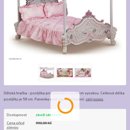
Dětská hračka - postýlka pro panenku cca 38 cm vysokou. Celková délka
postýlky je 59 cm. Panenka není součástí balení.
celý popis
Dostupnost
zboží skladem
Cena před
990,00 Kč
slevou