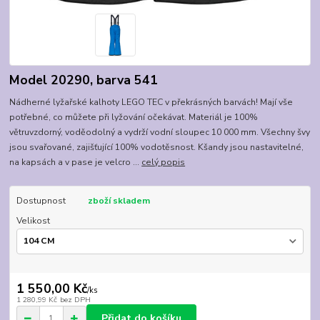
Model 20290, barva 541
Nádherné lyžařské kalhoty LEGO TEC v překrásných barvách! Mají vše
potřebné, co můžete při lyžování očekávat. Materiál je 100%
větruvzdorný, voděodolný a vydrží vodní sloupec 10 000 mm. Všechny švy
jsou svařované, zajišťující 100% vodotěsnost. Kšandy jsou nastavitelné,
na kapsách a v pase je velcro ...
celý popis
Dostupnost
zboží skladem
Velikost
1 550,00 Kč
/
ks
1 280,99 Kč
bez DPH
Přidat do košíku