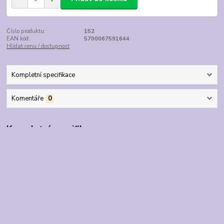
Číslo produktu:
152
EAN kód:
5700067591644
Hlídat cenu / dostupnost
Kompletní specifikace
Komentáře
0
Kompletní specifikace
Nádherné lyžařské kalhoty LEGO TEC v překrásných barvách! Mají
vše potřebné, co můžete při lyžování očekávat. Materiál je 100%
větruvzdorný, voděodolný a vydrží vodní sloupec 10 000 mm.
Všechny švy jsou svařované, zajišťující 100% vodotěsnost. Kšandy
jsou nastavitelné, na kapsách a v pase je velcro upevnění, boční
strany kalhot jsou elastické, stejně jako návleky na boty uvnitř
nohavic. Bezpečnost zajistí reflexní nášivky 3M a štítek v pase se
jménem a tel. číslem. Poutka na pásek.