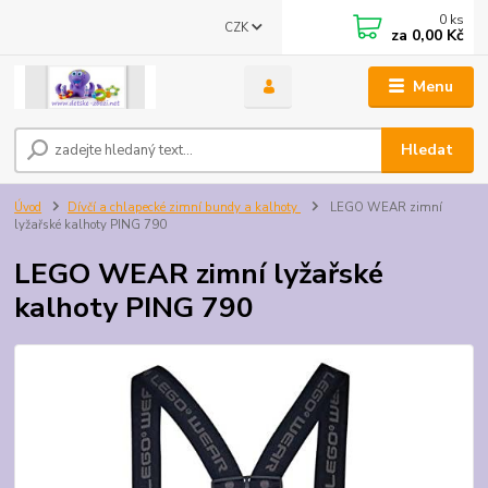
0
ks
CZK
za
0,00 Kč
Menu
Hledat
Úvod
Dívčí a chlapecké zimní bundy a kalhoty
LEGO WEAR zimní
lyžařské kalhoty PING 790
LEGO WEAR zimní lyžařské
kalhoty PING 790