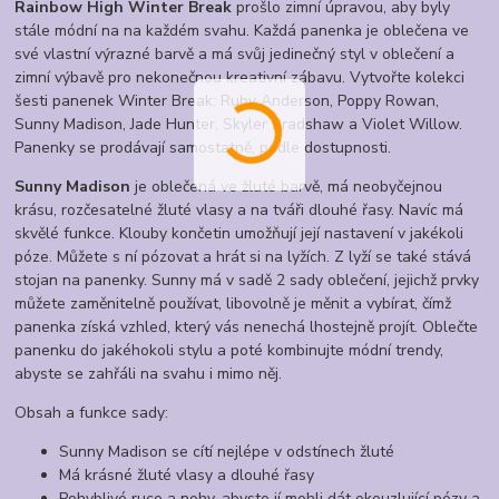
Rainbow High Winter Break
prošlo zimní úpravou, aby byly
stále módní na na každém svahu. Každá panenka je oblečena ve
své vlastní výrazné barvě a má svůj jedinečný styl v oblečení a
zimní výbavě pro nekonečnou kreativní zábavu. Vytvořte kolekci
šesti panenek Winter Break: Ruby Anderson, Poppy Rowan,
Sunny Madison, Jade Hunter, Skyler Bradshaw a Violet Willow.
Panenky se prodávají samostatně, podle dostupnosti.
Sunny Madison
je oblečená ve žluté barvě, má neobyčejnou
krásu, rozčesatelné žluté vlasy a na tváři dlouhé řasy. Navíc má
skvělé funkce. Klouby končetin umožňují její nastavení v jakékoli
póze. Můžete s ní pózovat a hrát si na lyžích. Z lyží se také stává
stojan na panenky. Sunny má v sadě 2 sady oblečení, jejichž prvky
můžete zaměnitelně používat, libovolně je měnit a vybírat, čímž
panenka získá vzhled, který vás nenechá lhostejně projít. Oblečte
panenku do jakéhokoli stylu a poté kombinujte módní trendy,
abyste se zahřáli na svahu i mimo něj.
Obsah a funkce sady:
Sunny Madison se cítí nejlépe v odstínech žluté
Má krásné žluté vlasy a dlouhé řasy
Pohyblivé ruce a nohy, abyste jí mohli dát okouzlující pózy a