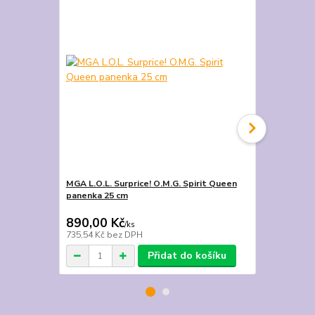
MGA L.O.L. Surprice! O.M.G. Spirit Queen
Rainbow Hig
panenka 25 cm
Willow 27 c
2 390,00 Kč
890,00 Kč
1 990,00
/
ks
735,54 Kč
bez DPH
1 644,63 Kč
Přidat do košíku