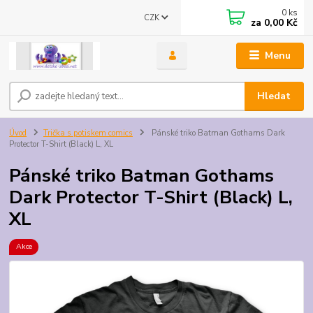
0
ks
CZK
za
0,00 Kč
Menu
Hledat
Úvod
Trička s potiskem comics
Pánské triko Batman Gothams Dark
Protector T-Shirt (Black) L, XL
Pánské triko Batman Gothams
Dark Protector T-Shirt (Black) L,
XL
Akce