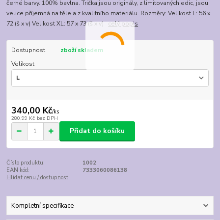
černé barvy. 100% bavlna. Trička jsou originály, z limitovaných edic, jsou
velice příjemná na těle a z kvalitního materiálu. Rozměry: Velikost L: 56 x
72 (š x v) Velikost XL: 57 x 73 (š x v)
celý popis
Dostupnost
zboží skladem
Velikost
340,00 Kč
/
ks
280,99 Kč
bez DPH
Přidat do košíku
Číslo produktu:
1002
EAN kód:
7333060086138
Hlídat cenu / dostupnost
Kompletní specifikace