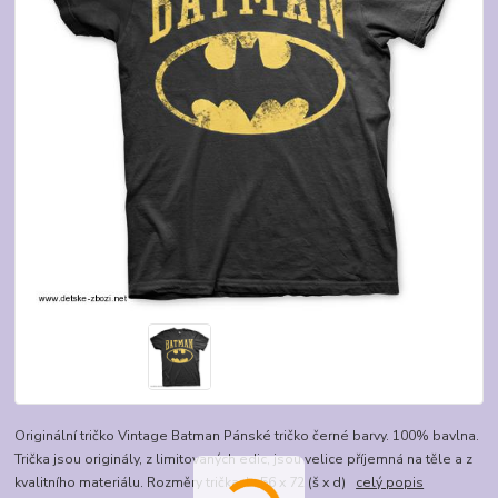
Originální tričko Vintage Batman Pánské tričko černé barvy. 100% bavlna.
Trička jsou originály, z limitovaných edic, jsou velice příjemná na těle a z
kvalitního materiálu. Rozměry trička: L: 56 x 72 (š x d)
celý popis