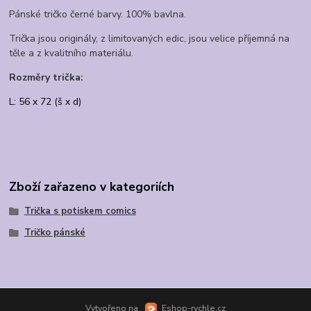
Pánské tričko černé barvy. 100% bavlna.
Trička jsou originály, z limitovaných edic, jsou velice příjemná na
těle a z kvalitního materiálu.
Rozměry trička:
L: 56 x 72 (š x d)
Zboží zařazeno v kategoriích
Trička s potiskem comics
Tričko pánské
Vytvořeno na
Eshop-rychle.cz