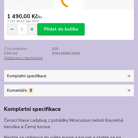
1 490,00 Kč
/
ks
1 231,40 Kč
bez DPH
Přidat do košíku
Číslo produktu:
219
EAN kód:
3701405812256
Hlídat cenu / dostupnost
Kompletní specifikace
Komentáře
0
Kompletní specifikace
Česací hlava Ladybug z pohádky Miraculous neboli Kouzelná
beruška a Černý kocour.
Nechte se vtáhnout do světa magie a kouzel a staňte se na