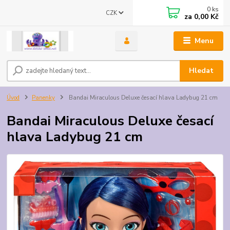
0
ks
CZK
za
0,00 Kč
Menu
Hledat
Úvod
Panenky
Bandai Miraculous Deluxe česací hlava Ladybug 21 cm
Bandai Miraculous Deluxe česací
hlava Ladybug 21 cm