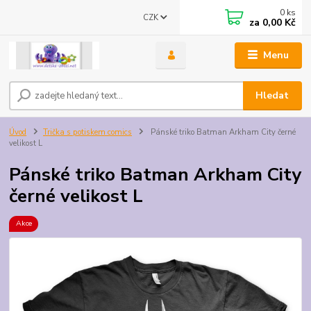
0
ks
CZK
za
0,00 Kč
Menu
Hledat
Úvod
Trička s potiskem comics
Pánské triko Batman Arkham City černé
velikost L
Pánské triko Batman Arkham City
černé velikost L
Akce