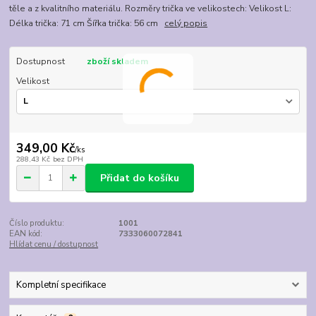
těle a z kvalitního materiálu. Rozměry trička ve velikostech: Velikost L:
Délka trička: 71 cm Šířka trička: 56 cm
celý popis
Dostupnost
zboží skladem
Velikost
349,00 Kč
/
ks
288,43 Kč
bez DPH
Přidat do košíku
Číslo produktu:
1001
EAN kód:
7333060072841
Hlídat cenu / dostupnost
Kompletní specifikace