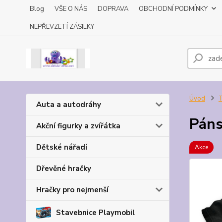
Blog
VŠE O NÁS
DOPRAVA
OBCHODNÍ PODMÍNKY
NEPŘEVZETÍ ZÁSILKY
Úvod
T
Auta a autodráhy
Páns
Akční figurky a zvířátka
Dětské nářadí
Akce
Dřevěné hračky
Hračky pro nejmenší
Stavebnice Playmobil