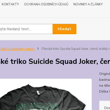
KONTAKTY
OCHRANA OSOBNÍCH ÚDAJŮ
NOVINKY A ČLÁNKY
Hledat
rička s potiskem comics
Pánské triko Suicide Squad Joker, černé, krátký r
ké triko Suicide Squad Joker, čer
Originá
bavlna.
na těle
Délka 
Dos