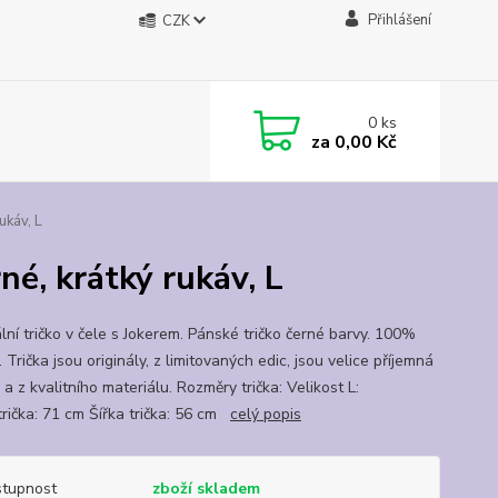
Přihlášení
CZK
0
ks
za
0,00 Kč
ukáv, L
né, krátký rukáv, L
lní tričko v čele s Jokerem. Pánské tričko černé barvy. 100%
 Trička jsou originály, z limitovaných edic, jsou velice příjemná
 a z kvalitního materiálu. Rozměry trička: Velikost L:
trička: 71 cm Šířka trička: 56 cm
celý popis
tupnost
zboží skladem