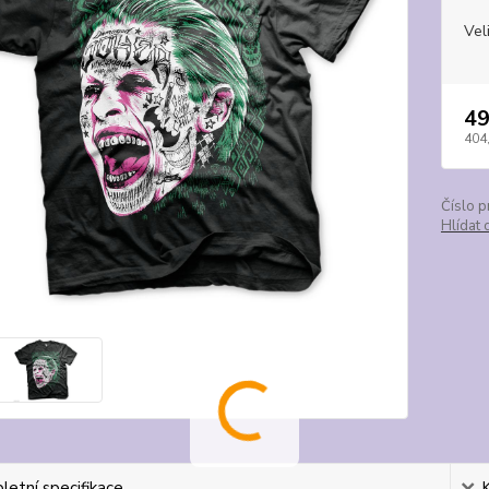
Vel
49
404
Číslo p
Hlídat 
etní specifikace