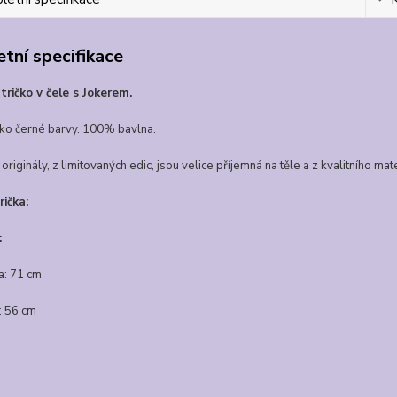
tní specifikace
 tričko v čele s Jokerem.
čko černé barvy. 100% bavlna.
 originály, z limitovaných edic, jsou velice příjemná na těle a z kvalitního mate
ička:
:
a: 71 cm
a: 56 cm