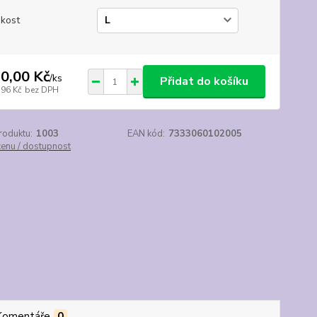
ikost
0,00 Kč
/
ks
Přidat do košíku
,96 Kč
bez DPH
roduktu:
1003
EAN kód:
7333060102005
cenu / dostupnost
Komentáře
0