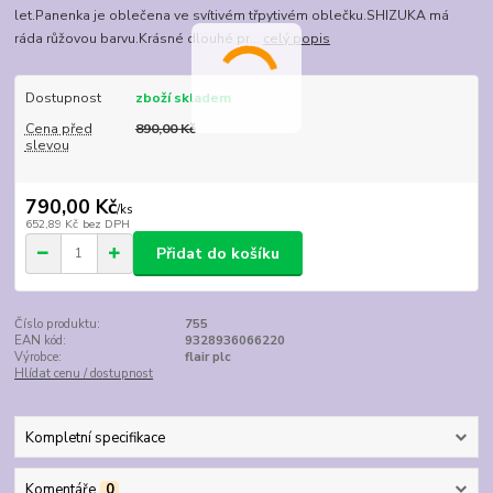
let.Panenka je oblečena ve svítivém třpytivém oblečku.SHIZUKA má
ráda růžovou barvu.Krásné dlouhé pr...
celý popis
Dostupnost
zboží skladem
Cena před
890,00 Kč
slevou
790,00 Kč
/
ks
652,89 Kč
bez DPH
Přidat do košíku
Číslo produktu:
755
EAN kód:
9328936066220
Výrobce:
flair plc
Hlídat cenu / dostupnost
Kompletní specifikace
Komentáře
0