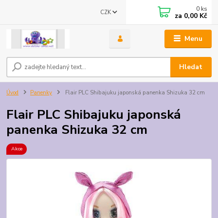
0
ks
CZK
za
0,00 Kč
Menu
Hledat
Úvod
Panenky
Flair PLC Shibajuku japonská panenka Shizuka 32 cm
Flair PLC Shibajuku japonská
panenka Shizuka 32 cm
Akce