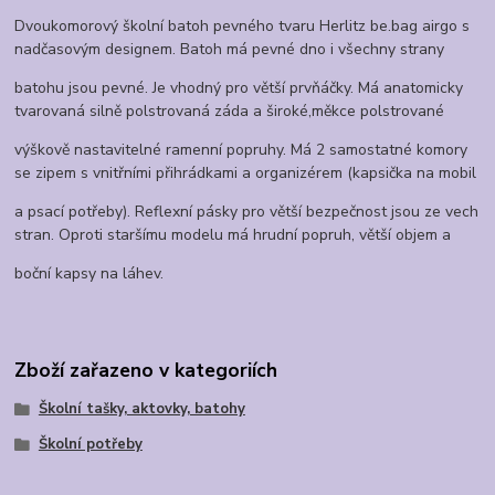
Dvoukomorový školní batoh pevného tvaru Herlitz be.bag airgo s
nadčasovým designem. Batoh má pevné dno i všechny strany
batohu jsou pevné. Je vhodný pro větší prvňáčky. Má anatomicky
tvarovaná silně polstrovaná záda a široké,měkce polstrované
výškově nastavitelné ramenní popruhy. Má 2 samostatné komory
se zipem s vnitřními přihrádkami a organizérem (kapsička na mobil
a psací potřeby). Reflexní pásky pro větší bezpečnost jsou ze vech
stran. Oproti staršímu modelu má hrudní popruh, větší objem a
boční kapsy na láhev.
Zboží zařazeno v kategoriích
Školní tašky, aktovky, batohy
Školní potřeby