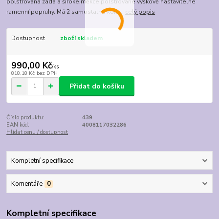
polstrovaná záda a široké,měkce polstrované výškově nastavitelné
ramenní popruhy. Má 2 samostatné kom...
celý popis
Dostupnost
zboží skladem
990,00 Kč
/
ks
818,18 Kč
bez DPH
Přidat do košíku
Číslo produktu:
439
EAN kód:
4008117032286
Hlídat cenu / dostupnost
Kompletní specifikace
Komentáře
0
Kompletní specifikace