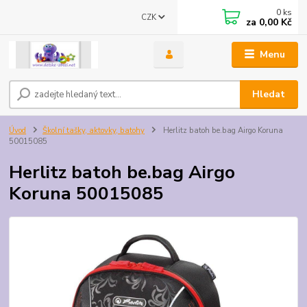
0
ks
CZK
za
0,00 Kč
Menu
Hledat
Úvod
Školní tašky, aktovky, batohy
Herlitz batoh be.bag Airgo Koruna
50015085
Herlitz batoh be.bag Airgo
Koruna 50015085