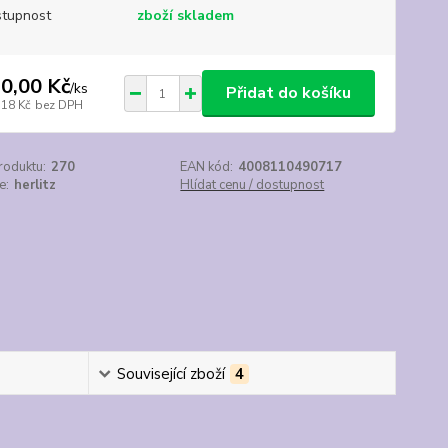
tupnost
zboží skladem
0,00 Kč
/
ks
Přidat do košíku
,18 Kč
bez DPH
roduktu:
270
EAN kód:
4008110490717
e:
herlitz
Hlídat cenu / dostupnost
Související zboží
4