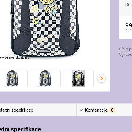
Dos
99
818
Číslo p
Výrobc
etní specifikace
Komentáře
0
tní specifikace