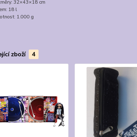
změry: 32×43×18 cm
em: 18 l
tnost: 1.000 g
jící zboží
4