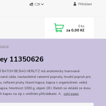
Přihlášení
CZK
0
ks
za
0,00 Kč
350626
iley 11350626
Í BATOH BE.BAG HERLITZ má anatomicky tvarovaná
ovaná záda, nastavitelné ramenní popruhy, hrudní popruh pro
tu, reflexní pruhy, hlavní kapsa, kapsa s organizérem, velká
kapsa, hmotnost 1000 g, objem 18 l. Batoh se skládá ze dvou
h kapes na zip s vnitřními přihrádkami. A...
celý popis