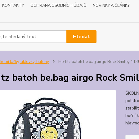
KONTAKTY
OCHRANA OSOBNÍCH ÚDAJŮ
NOVINKY A ČLÁNKY
Hledat
kolní tašky, aktovky, batohy
Herlitz batoh be.bag airgo Rock Smiley 11
itz batoh be.bag airgo Rock Sm
ŠKOLN
polstr
stabili
boční 
hlavníc