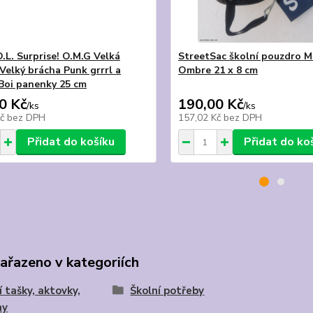
.L. Surprise! O.M.G Velká
StreetSac školní pouzdro M
 Velký brácha Punk grrrl a
Ombre 21 x 8 cm
Boi panenky 25 cm
0 Kč
190,00 Kč
/
ks
/
ks
Kč
bez DPH
157,02 Kč
bez DPH
Přidat do košíku
Přidat do ko
zařazeno v kategoriích
í tašky, aktovky,
Školní potřeby
hy