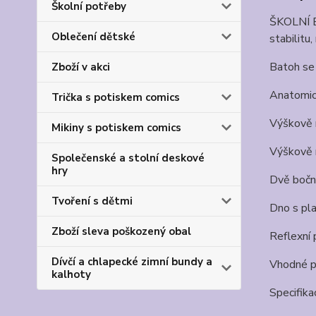
Školní potřeby
ŠKOLNÍ B
Oblečení dětské
stabilitu
Batoh se 
Zboží v akci
Anatomic
Trička s potiskem comics
Výškově n
Mikiny s potiskem comics
Výškově n
Společenské a stolní deskové
hry
Dvě boční
Tvoření s dětmi
Dno s pla
Zboží sleva poškozený obal
Reflexní 
Dívčí a chlapecké zimní bundy a
Vhodné pr
kalhoty
Specifika