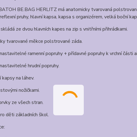
ATOH BE.BAG HERLITZ má anatomicky tvarovaná polstrovaná zád
, reflexní pruhy, hlavní kapsa, kapsa s organizérem, velká boční 
skládá ze dvou hlavních kapes na zip s vnitřními přihrádkami.
ky tvarované měkce polstrované záda.
astavitelné ramenní popruhy + přídavné popruhy k vrchní části a
astavitelné hrudní popruhy.
 kapsy na láhev.
stovými nožičkami.
prvky ze všech stran.
o děti základních škol.
ce: