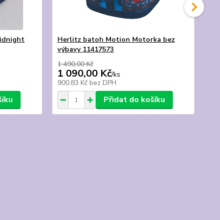
idnight
Herlitz batoh Motion Motorka bez
MG
výbavy 11417573
př
1 490,00 Kč
1 090,00 Kč
3 
/
ks
900,83 Kč
bez DPH
3 1
šíku
Přidat do košíku