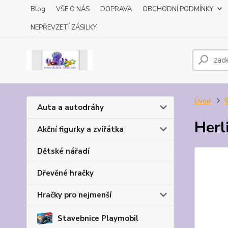
Blog
VŠE O NÁS
DOPRAVA
OBCHODNÍ PODMÍNKY
NEPŘEVZETÍ ZÁSILKY
Úvod
Š
Auta a autodráhy
Herl
Akční figurky a zvířátka
Dětské nářadí
Dřevěné hračky
Hračky pro nejmenší
Stavebnice Playmobil