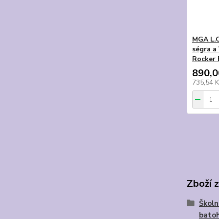
MGA L.O
ségra a
Rocker 
890,0
735,54 
Zboží 
Školn
bato