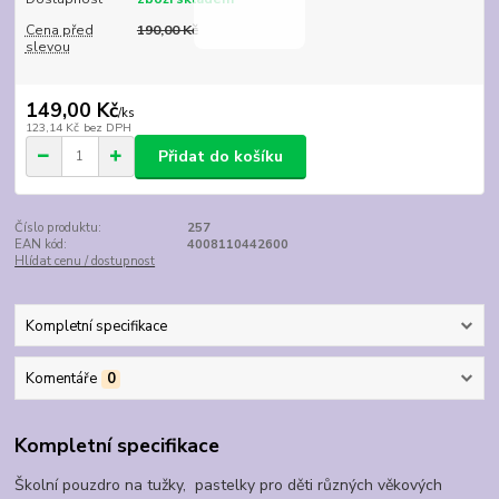
Cena před
190,00 Kč
slevou
149,00 Kč
/
ks
123,14 Kč
bez DPH
Přidat do košíku
Číslo produktu:
257
EAN kód:
4008110442600
Hlídat cenu / dostupnost
Kompletní specifikace
Komentáře
0
Kompletní specifikace
Školní pouzdro na tužky, pastelky pro děti různých věkových