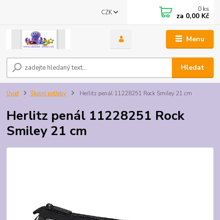
0
ks
CZK
za
0,00 Kč
Menu
Hledat
Úvod
Školní potřeby
Herlitz penál 11228251 Rock Smiley 21 cm
Herlitz penál 11228251 Rock
Smiley 21 cm