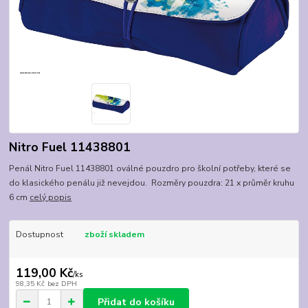
Nitro Fuel 11438801
Penál Nitro Fuel 11438801 oválné pouzdro pro školní potřeby, které se
do klasického penálu již nevejdou. Rozměry pouzdra: 21 x průměr kruhu
6 cm
celý popis
Dostupnost
zboží skladem
119,00 Kč
/
ks
98,35 Kč
bez DPH
Přidat do košíku