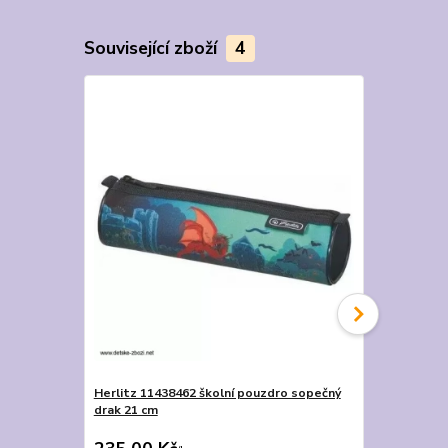
Související zboží
4
Akce
Herlitz 11438462 školní pouzdro sopečný
StreetSac š
drak 21 cm
cm
230,00 Kč