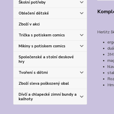
Školní potřeby
Komple
Oblečení dětské
Zboží v akci
Herlitz š
Trička s potiskem comics
erg
Mikiny s potiskem comics
duá
3M 
Společenské a stolní deskové
mag
hry
hla
sta
Tvoření s dětmi
Roz
Zboží sleva poškozený obal
Hmo
Dívčí a chlapecké zimní bundy a
kalhoty