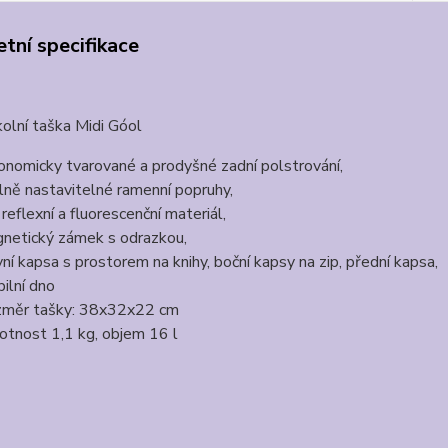
tní specifikace
kolní taška Midi Góol
onomicky tvarované a prodyšné zadní polstrování,
lně nastavitelné ramenní popruhy,
reflexní a fluorescenční materiál,
netický zámek s odrazkou,
vní kapsa s prostorem na knihy, boční kapsy na zip, přední kapsa,
bilní dno
měr tašky: 38x32x22 cm
tnost 1,1 kg, objem 16 l