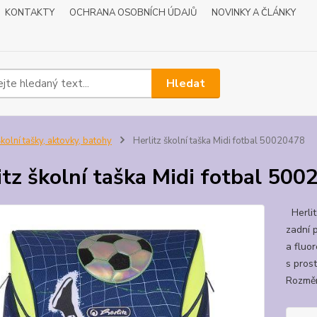
KONTAKTY
OCHRANA OSOBNÍCH ÚDAJŮ
NOVINKY A ČLÁNKY
Hledat
kolní tašky, aktovky, batohy
Herlitz školní taška Midi fotbal 50020478
itz školní taška Midi fotbal 50
Herlit
zadní 
a fluo
s prost
Rozměr