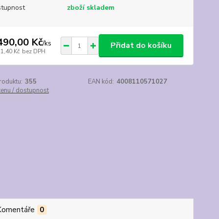
tupnost
zboží skladem
490,00 Kč
/
ks
Přidat do košíku
31,40 Kč
bez DPH
roduktu:
355
EAN kód:
4008110571027
cenu / dostupnost
Komentáře
0