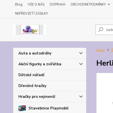
Blog
VŠE O NÁS
DOPRAVA
OBCHODNÍ PODMÍNKY
NEPŘEVZETÍ ZÁSILKY
Úvod
Š
Auta a autodráhy
Herl
Akční figurky a zvířátka
Dětské nářadí
Dřevěné hračky
Hračky pro nejmenší
Stavebnice Playmobil