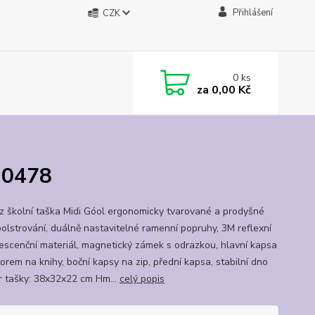
Přihlášení
CZK
0
ks
za
0,00 Kč
020478
z školní taška Midi Góol ergonomicky tvarované a prodyšné
polstrování, duálně nastavitelné ramenní popruhy, 3M reflexní
rescenční materiál, magnetický zámek s odrazkou, hlavní kapsa
orem na knihy, boční kapsy na zip, přední kapsa, stabilní dno
 tašky: 38x32x22 cm Hm...
celý popis