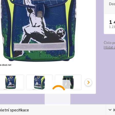
Dos
1 
1 2
Číslo p
Hlídat 
etní specifikace