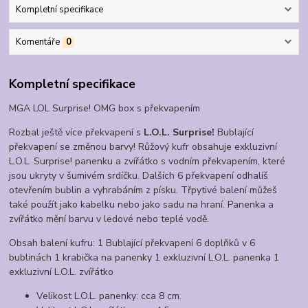
Kompletní specifikace
Komentáře
0
Kompletní specifikace
MGA LOL Surprise! OMG box s překvapením
Rozbal ještě více překvapení s
L.O.L. Surprise!
Bublající
překvapení se změnou barvy! Růžový kufr obsahuje exkluzivní
L.O.L. Surprise! panenku a zvířátko s vodním překvapením, které
jsou ukryty v šumivém srdíčku. Dalších 6 překvapení odhalíš
otevřením bublin a vyhrabáním z písku. Třpytivé balení můžeš
také použít jako kabelku nebo jako sadu na hraní. Panenka a
zvířátko mění barvu v ledové nebo teplé vodě.
Obsah balení kufru: 1 Bublající překvapení 6 doplňků v 6
bublinách 1 krabička na panenky 1 exkluzivní L.O.L. panenka 1
exkluzivní L.O.L. zvířátko
Velikost L.O.L. panenky: cca 8 cm.