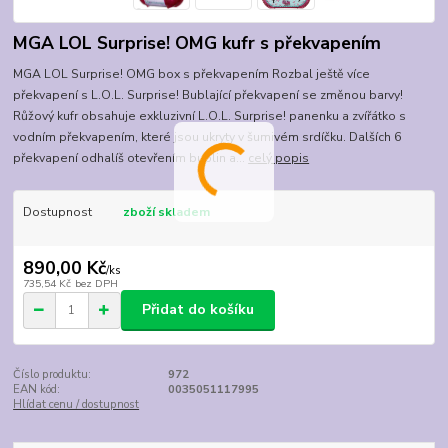
MGA LOL Surprise! OMG kufr s překvapením
MGA LOL Surprise! OMG box s překvapením Rozbal ještě více
překvapení s L.O.L. Surprise! Bublající překvapení se změnou barvy!
Růžový kufr obsahuje exkluzivní L.O.L. Surprise! panenku a zvířátko s
vodním překvapením, které jsou ukryty v šumivém srdíčku. Dalších 6
překvapení odhalíš otevřením bublin a...
celý popis
Dostupnost
zboží skladem
890,00 Kč
/
ks
735,54 Kč
bez DPH
Přidat do košíku
Číslo produktu:
972
EAN kód:
0035051117995
Hlídat cenu / dostupnost