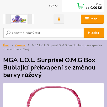
0
ks
CZK
za
0,00 Kč
Menu
Hledat
Úvod
Panenky
MGA L.O.L. Surprise! O.M.G Box Bublající překvapení se
změnou barvy růžový
MGA L.O.L. Surprise! O.M.G Box
Bublající překvapení se změnou
barvy růžový