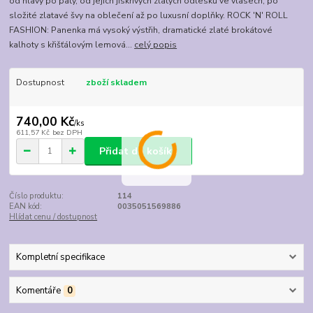
od hlavy po paty, od jejích jiskřivých zlatých odlesků ve vlasech, po
složité zlatavé švy na oblečení až po luxusní doplňky. ROCK 'N' ROLL
FASHION: Panenka má vysoký výstřih, dramatické zlaté brokátové
kalhoty s křišťálovým lemová...
celý popis
Dostupnost
zboží skladem
740,00 Kč
/
ks
611,57 Kč
bez DPH
Přidat do košíku
Číslo produktu:
114
EAN kód:
0035051569886
Hlídat cenu / dostupnost
Kompletní specifikace
Komentáře
0