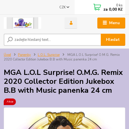
0
ks
CZK
za
0,00 Kč
Menu
Hledat
Úvod
Panenky
L.O.L. Surprise
MGA L.O.L Surprise! O.M.G. Remix
2020 Collector Edition Jukebox B.B with Music panenka 24 cm
MGA L.O.L Surprise! O.M.G. Remix
2020 Collector Edition Jukebox
B.B with Music panenka 24 cm
Akce