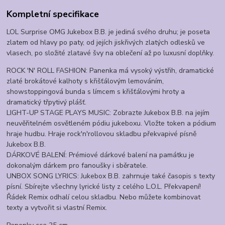
Kompletní specifikace
LOL Surprise OMG Jukebox B.B. je jediná svého druhu; je poseta
zlatem od hlavy po paty, od jejích jiskřivých zlatých odlesků ve
vlasech, po složité zlatavé švy na oblečení až po luxusní doplňky.
ROCK 'N' ROLL FASHION: Panenka má vysoký výstřih, dramatické
zlaté brokátové kalhoty s křišťálovým lemováním,
showstoppingová bunda s límcem s křišťálovými hroty a
dramatický třpytivý plášť.
LIGHT-UP STAGE PLAYS MUSIC: Zobrazte Jukebox B.B. na jejím
neuvěřitelném osvětleném pódiu jukeboxu. Vložte token a pódium
hraje hudbu. Hraje rock'n'rollovou skladbu překvapivé písně
Jukebox B.B.
DÁRKOVÉ BALENÍ: Prémiové dárkové balení na památku je
dokonalým dárkem pro fanoušky i sběratele.
UNBOX SONG LYRICS: Jukebox B.B. zahrnuje také časopis s texty
písní. Sbírejte všechny lyrické listy z celého L.O.L. Překvapení!
Řádek Remix odhalí celou skladbu. Nebo můžete kombinovat
texty a vytvořit si vlastní Remix.