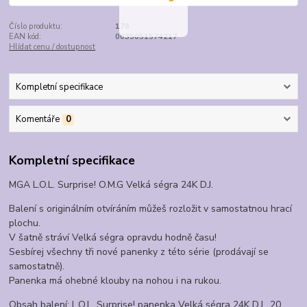
Číslo produktu:
176
EAN kód:
0035051574217
Hlídat cenu / dostupnost
Kompletní specifikace
Komentáře
0
Kompletní specifikace
MGA L.O.L. Surprise! O.M.G Velká ségra 24K D.J.
Balení s originálním otvíráním můžeš rozložit v samostatnou hrací
plochu.
V šatně stráví Velká ségra opravdu hodně času!
Sesbírej všechny tři nové panenky z této série (prodávají se
samostatně).
Panenka má ohebné klouby na nohou i na rukou.
Obsah balení: L.O.L. Surprise! panenka Velká ségra 24K D.J., 20