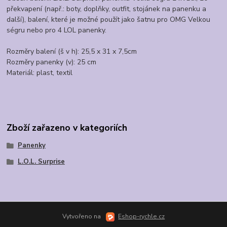
překvapení (např.: boty, doplňky, outfit, stojánek na panenku a
další), balení, které je možné použít jako šatnu pro OMG Velkou
ségru nebo pro 4 LOL panenky.
Rozměry balení (š v h): 25,5 x 31 x 7,5cm
Rozměry panenky (v): 25 cm
Materiál: plast, textil
Zboží zařazeno v kategoriích
Panenky
L.O.L. Surprise
Vytvořeno na
Eshop-rychle.cz