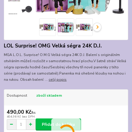
LOL Surprise! OMG Velká ségra 24K D.J.
MGA L.O.L. Surprise! O.M.G Velká ségra 24K D.J. Balení s originálním
otvíráním můžeš rozložit v samostatnou hrací plochu.V šatně stráví Velká
ségra opravdu hodně času!Sesbírej všechny tři nové panenky z této
série (prodávají se samostatně).Panenka má ohebné klouby na nohou i
na rukou. Obsah balení: ...
celý popis
Dostupnost
zboží skladem
490,00 Kč
/
ks
404,96 Kč
bez DPH
Přidat do košíku