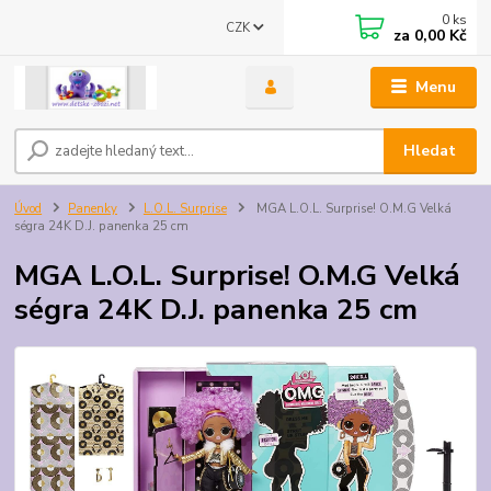
0
ks
CZK
za
0,00 Kč
Menu
Hledat
Úvod
Panenky
L.O.L. Surprise
MGA L.O.L. Surprise! O.M.G Velká
ségra 24K D.J. panenka 25 cm
MGA L.O.L. Surprise! O.M.G Velká
ségra 24K D.J. panenka 25 cm