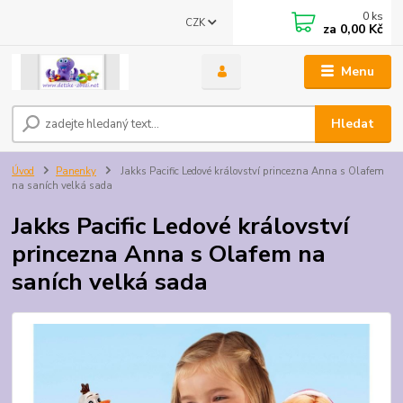
0
ks
CZK
za
0,00 Kč
Menu
Hledat
Úvod
Panenky
Jakks Pacific Ledové království princezna Anna s Olafem
na saních velká sada
Jakks Pacific Ledové království
princezna Anna s Olafem na
saních velká sada