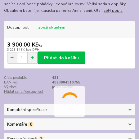
saních z oblíbené pohádky Ledové království. Velká sada s doplňky.
Obsahem balení je: klasická panenka Anna, saně, Olaf.
celý popis
Dostupnost
zboží skladem
3 900,00 Kč
/
ks
3 223,14 Kč
bez DPH
Přidat do košíku
Číslo produktu:
431
EAN kód:
4893984310755
Výrobce:
jakks pacific
Hlídat cenu / dostupnost
Kompletní specifikace
Komentáře
0