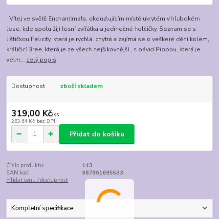
Vítej ve světě Enchantimals, okouzlujícím místě ukrytém v hlubokém
lese, kde spolu žijí lesní zvířátka a jedinečné holčičky. Seznam se s
lištičkou Felicity, která je rychlá, chytrá a zajímá se o veškeré dění kolem,
králičicí Bree, která je ze všech nejšikovnější , s pávicí Pippou, která je
velm...
celý popis
Dostupnost
zboží skladem
319,00 Kč
/
ks
263,64 Kč
bez DPH
Přidat do košíku
Číslo produktu:
143
EAN kód:
887961695533
Hlídat cenu / dostupnost
Kompletní specifikace