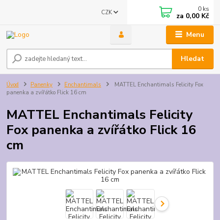
0
ks
CZK
za
0,00 Kč
Menu
Hledat
Úvod
Panenky
Enchantimals
MATTEL Enchantimals Felicity Fox
panenka a zvířátko Flick 16 cm
MATTEL Enchantimals Felicity
Fox panenka a zvířátko Flick 16
cm