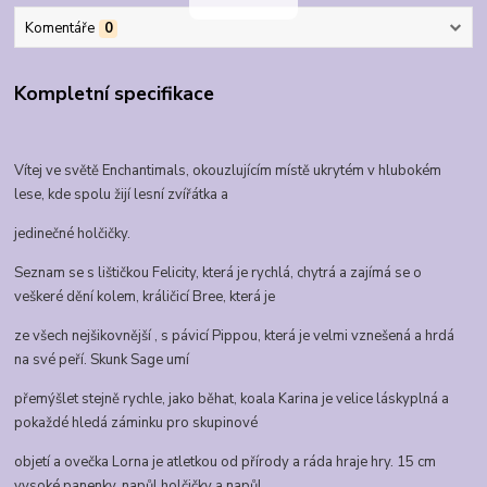
Komentáře
0
Kompletní specifikace
Vítej ve světě Enchantimals, okouzlujícím místě ukrytém v hlubokém
lese, kde spolu žijí lesní zvířátka a
jedinečné holčičky.
Seznam se s lištičkou Felicity, která je rychlá, chytrá a zajímá se o
veškeré dění kolem, králičicí Bree, která je
ze všech nejšikovnější , s pávicí Pippou, která je velmi vznešená a hrdá
na své peří. Skunk Sage umí
přemýšlet stejně rychle, jako běhat, koala Karina je velice láskyplná a
pokaždé hledá záminku pro skupinové
objetí a ovečka Lorna je atletkou od přírody a ráda hraje hry. 15 cm
vysoké panenky, napůl holčičky a napůl