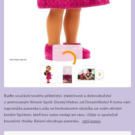
Buďte součástí nového přátelství, statečnosti a dobrodružství
s animovaným filmem Spirit: Divoký hřebec od DreamWorks! K tomu vám
napomůže panenka Lucky ve festivalovém oblečku se svým věrným
koněm Spiritem, kteří bez sebe nedají ani ránu. Užijte si společně
kouzelné chvilky. Balení obsahuje panenku...
celý popis