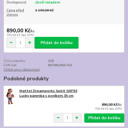
Dostupnost
zboží skladem
Cena před
1 190,00 Kč
slevou
890,00 Kč
/
ks
735,54 Kč
bez DPH
Přidat do košíku
Číslo produktu:
325
EAN kód:
887961955743
Hlídat cenu / dostupnost
Podobné produkty
Mattel Dreamworks Spirit GXF93
Lucky panenka s poníkem 35 cm
890,00 Kč
/
ks
735,54 Kč
bez DPH
Přidat do košíku