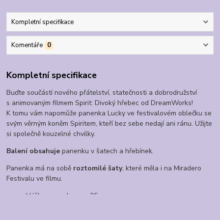
Kompletní specifikace
Komentáře
0
Kompletní specifikace
Buďte součástí nového přátelství, statečnosti a dobrodružství
s animovaným filmem Spirit: Divoký hřebec od DreamWorks!
K tomu vám napomůže panenka Lucky ve festivalovém oblečku se
svým věrným koněm Spiritem, kteří bez sebe nedají ani ránu. Užijte
si společně kouzelné chvilky.
Balení obsahuje
panenku v šatech a hřebínek.
Panenka má na sobě
roztomilé šaty
, které měla i na Miradero
Festivalu ve filmu.
Výška panenky: cca 35 cm.
Vhodné pro děti od 3 let.