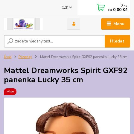
0
ks
CZK
za
0,00 Kč
Menu
Hledat
Úvod
Panenky
Mattel Dreamworks Spirit GXF92 panenka Lucky 35 cm
Mattel Dreamworks Spirit GXF92
panenka Lucky 35 cm
Akce