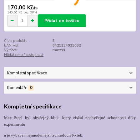
170,00 Kč
/
ks
140,50 Kč
bez DPH
Přidat do košíku
Číslo produktu:
5
EAN kód:
8421134021082
Výrobce:
mattel
Hlídat cenu / dostupnost
Kompletní specifikace
Komentáře
0
Kompletní specifikace
Max Steel byl obyčejný kluk, který získal neobyčejné schopnosti díky
experimentu
a je vybaven nejmodernější technolocií N-Tek.