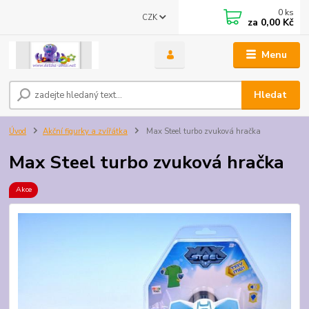
0
ks
CZK
za
0,00 Kč
Menu
Hledat
Úvod
Akční figurky a zvířátka
Max Steel turbo zvuková hračka
Max Steel turbo zvuková hračka
Akce