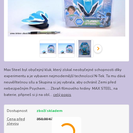
Max Steel byl obyčejný kluk, který získal neobyčejné schopnosti díky
experimentu a je vybaven nejmodernější technolocií N-Tek. Ta mu dává
neuvěřitelnou sílu a Skupina si jej vybrala, aby ochránil Zemi před
nebezpečným Psychem..... Zbraň filmového hrdiny MAX STEEL, na
baterie, připneš si ji na obl...
celý popis
Dostupnost
zboží skladem
Cena před
350,00 Kč
slevou