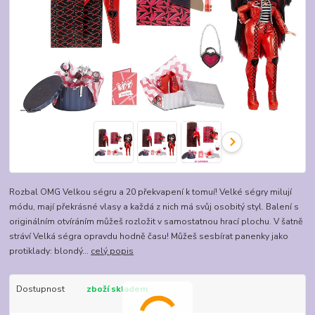
Rozbal OMG Velkou ségru a 20 překvapení k tomuí! Velké ségry milují
módu, mají překrásné vlasy a každá z nich má svůj osobitý styl. Balení s
originálním otvíráním můžeš rozložit v samostatnou hrací plochu. V šatně
stráví Velká ségra opravdu hodně času! Můžeš sesbírat panenky jako
protiklady: blondý...
celý popis
Dostupnost
zboží skladem