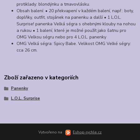
protiklady: blondýnku a tmavovlásku.
Obsah balení: • 20 překvapení v každém balení, např.: boty,
doplňky, outfit, stojánek na panenku a další • 1 L.O.L.
Surprise! panenka Velká ségra s ohebnými klouby na nohou
a rukou • 1 balení, které je možné použít jako šatnu pro
OMG Velkou ségru nebo pro 4 L.O.L. panenky
OMG Velká ségra: Spicy Babe. Velikost OMG Velké ségry:
cca 26 cm.
Zboží zařazeno v kategoriích
Panenky
L.O.L. Surprise
Vytvořeno na
Eshop-rychle.cz