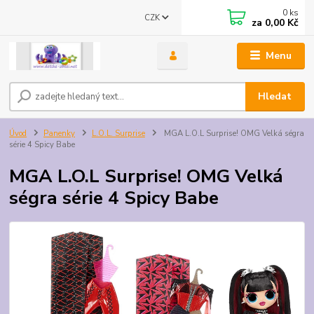
0
ks
CZK
za
0,00 Kč
Menu
Hledat
Úvod
Panenky
L.O.L. Surprise
MGA L.O.L Surprise! OMG Velká ségra
série 4 Spicy Babe
MGA L.O.L Surprise! OMG Velká
ségra série 4 Spicy Babe