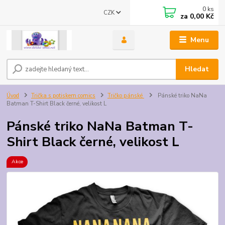
0
ks
CZK
za
0,00 Kč
Menu
Hledat
Úvod
Trička s potiskem comics
Tričko pánské
Pánské triko NaNa
Batman T-Shirt Black černé, velikost L
Pánské triko NaNa Batman T-
Shirt Black černé, velikost L
Akce