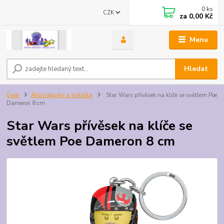
0
ks
CZK
za
0,00 Kč
Menu
Hledat
Úvod
Akční figurky a zvířátka
Star Wars přívěsek na klíče se světlem Poe
Dameron 8 cm
Star Wars přívěsek na klíče se
světlem Poe Dameron 8 cm