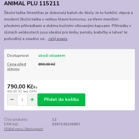
ANIMAL PLU 115211
Školní taška StreetSac je dokonalý batoh do školy. Je to funkční, vtipná a
moderní školní taška s velkou hlavní komorou, se třemi menšími
předními přihrádkami a dvěma bočními síťovanými kapsami. Přihrádky v
různých velikostech jsou ideální pro knihy, penály, krabičky a lahve! Je
pohodlný a snadno se...
celý popis
Dostupnost
zboží skladem
Cena před
890,00 Kč
slevou
790,00 Kč
/
ks
652,89 Kč
bez DPH
Přidat do košíku
Číslo produktu:
12
EAN kód:
5397125139957
Hlídat cenu / dostupnost