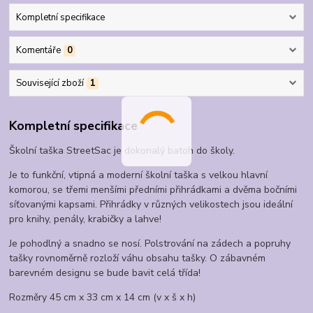
Kompletní specifikace
Komentáře
0
Související zboží
1
Kompletní specifikace
Školní taška StreetSac je dokonalý batoh do školy.
Je to funkční, vtipná a moderní školní taška s velkou hlavní
komorou, se třemi menšími předními přihrádkami a dvěma bočními
síťovanými kapsami. Přihrádky v různých velikostech jsou ideální
pro knihy, penály, krabičky a lahve!
Je pohodlný a snadno se nosí. Polstrování na zádech a popruhy
tašky rovnoměrně rozloží váhu obsahu tašky. O zábavném
barevném designu se bude bavit celá třída!
Rozměry 45 cm x 33 cm x 14 cm (v x š x h)