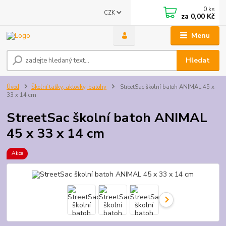
0
ks
CZK
za
0,00 Kč
Menu
Hledat
Úvod
Školní tašky, aktovky, batohy
StreetSac školní batoh ANIMAL 45 x
33 x 14 cm
StreetSac školní batoh ANIMAL
45 x 33 x 14 cm
Akce