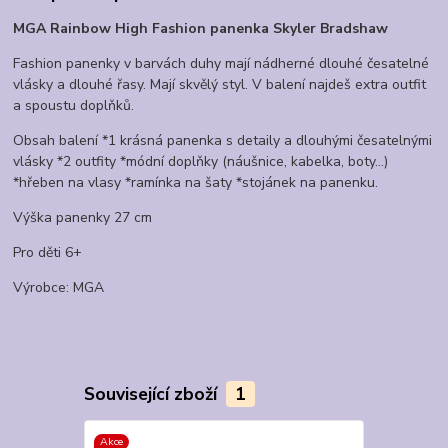
MGA Rainbow High Fashion panenka Skyler Bradshaw
Fashion panenky v barvách duhy mají nádherné dlouhé česatelné
vlásky a dlouhé řasy. Mají skvělý styl. V balení najdeš extra outfit
a spoustu doplňků.
Obsah balení *1 krásná panenka s detaily a dlouhými česatelnými
vlásky *2 outfity *módní doplňky (náušnice, kabelka, boty…)
*hřeben na vlasy *ramínka na šaty *stojánek na panenku.
Výška panenky 27 cm
Pro děti 6+
Výrobce: MGA
Související zboží
1
Akce