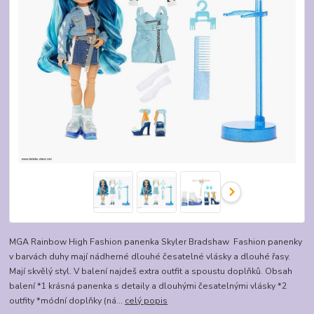
MGA Rainbow High Fashion panenka Skyler Bradshaw Fashion panenky
v barvách duhy mají nádherné dlouhé česatelné vlásky a dlouhé řasy.
Mají skvělý styl. V balení najdeš extra outfit a spoustu doplňků. Obsah
balení *1 krásná panenka s detaily a dlouhými česatelnými vlásky *2
outfity *módní doplňky (ná...
celý popis