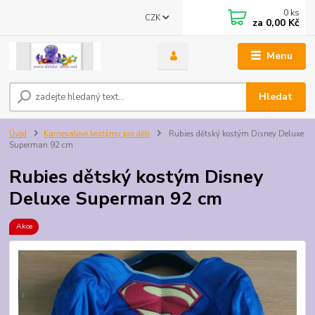
0
ks
CZK
za
0,00 Kč
Menu
Hledat
Úvod
Karnevalové kostýmy pro děti
Rubies dětský kostým Disney Deluxe
Superman 92 cm
Rubies dětský kostým Disney
Deluxe Superman 92 cm
Akce